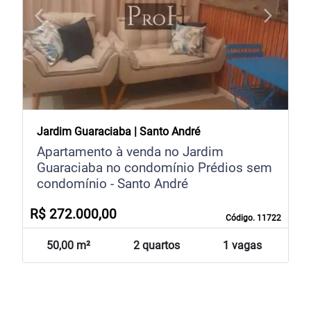
arrow_back_ios
arrow_forward_ios
Previous
Next
Jardim Guaraciaba | Santo André
Apartamento à venda no Jardim
Guaraciaba no condomínio Prédios sem
condomínio - Santo André
R$ 272.000,00
Código. 11722
50,00 m²
2 quartos
1 vagas