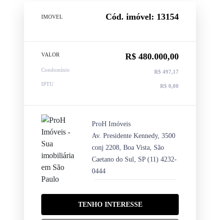
Cód. imóvel: 13154
IMOVEL
VALOR
R$ 480.000,00
Condomínio
R$ 497,17
IPTU
R$ 0,00
ProH Imóveis
Av. Presidente Kennedy, 3500
conj 2208, Boa Vista, São
Caetano do Sul, SP
(11) 4232-
0444
TENHO INTERESSE