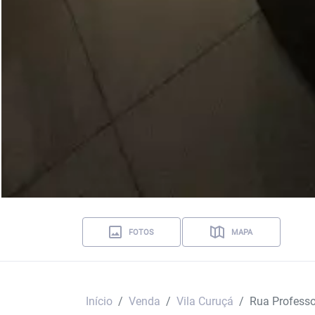
FOTOS
MAPA
Início
Venda
Vila Curuçá
Rua Professo