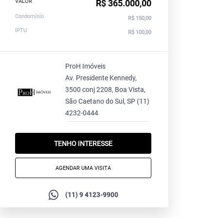
VALOR
R$ 365.000,00
Condomínio
R$ 150,00
IPTU
R$ 100,00
ProH Imóveis
Av. Presidente Kennedy,
3500 conj 2208, Boa Vista,
São Caetano do Sul, SP
(11)
4232-0444
TENHO INTERESSE
AGENDAR UMA VISITA
(11) 9 4123-9900