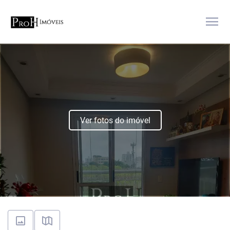
menu
Ver fotos do imóvel