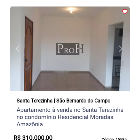
arrow_back_ios
arrow_forward_ios
Previous
Next
Santa Terezinha | São Bernardo do Campo
Apartamento à venda no Santa Terezinha
no condomínio Residencial Moradas
Amazônia
R$ 310.000,00
Código. 15585