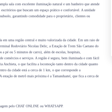
ampla sala com excelente iluminação natural e um banheiro que atende
u escritórios que buscam um espaço prático e confortável. A unidade
ubsolo, garantindo comodidade para o proprietário, clientes ou
ada em uma região central e muito valorizada da cidade. Em um raio de
erminal Rodoviário Nicolau Delic, a Estação de Trem São Caetano do
a pé ou 5 minutos de carro), além de escolas, hospitais,
e comércios e serviços. A região é segura, bem iluminada e com fácil
a Anchieta, o que facilita a locomoção tanto dentro da cidade quanto
entro da cidade está a cerca de 1 km, o que corresponde a
 estação de metrô mais próxima é a Tamanduateí, que fica a cerca de
 mensagem pelo CHAT ONLINE ou WHATSAPP.