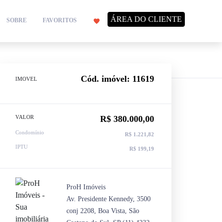
ÁREA DO CLIENTE
SOBRE
FAVORITOS
Cód. imóvel: 11619
IMOVEL
VALOR
R$ 380.000,00
Condomínio
R$ 1.221,82
IPTU
R$ 199,19
ProH Imóveis
Av. Presidente Kennedy, 3500
conj 2208, Boa Vista, São